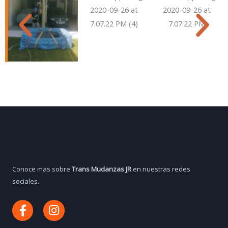
Conoce mas sobre
Trans Mudanzas JR
en nuestras redes
sociales.
F
I
a
n