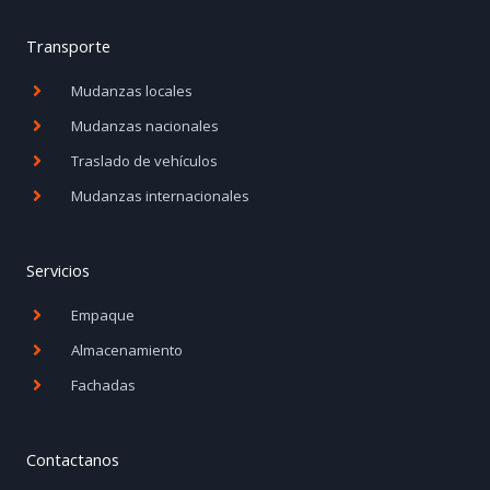
c
s
e
t
b
a
Transporte
o
g
Mudanzas locales
o
r
k
a
Mudanzas nacionales
-
m
Traslado de vehículos
f
Mudanzas internacionales
Servicios
Empaque
Almacenamiento
Fachadas
Contactanos